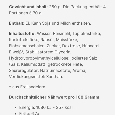
Gewicht und Inhalt:
280 g. Die Packung enthält 4
Portionen à 70 g.
Enthält:
Ei. Kann Soja und Milch enthalten.
Inhaltsstoffe:
Wasser, Reismehl, Tapiokastärke,
Kartoffelstärke, Rapsöl, Maisstärke,
Flohsamenschalen, Zucker, Dextrose, Hühnerei
Eiweiβ*, Stabilisatoren: Glycerin,
Hydroxypropylmethylcellulose; jodiertes Salz
(Salz, Kaliumjodat), getrocknete Hefe,
Säureregulator: Natriumacetate; Aroma,
Verdickungsmittel: Xanthan.
* aus Freilandeiern
Durchschnittlicher Nährwert pro 100 Gramm
Energie: 1080 kJ - 257 kcal
Fette: 6,7g