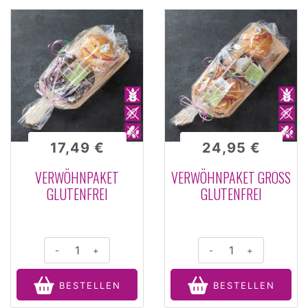
17,49 €
24,95 €
VERWÖHNPAKET
VERWÖHNPAKET GROSS G
GLUTENFREI
LUTENFREI
-
+
-
+
BESTELLEN
BESTELLEN