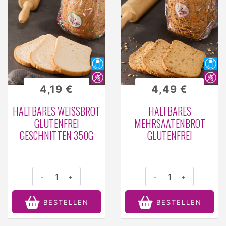
4,19 €
4,49 €
HALTBARES WEISSBROT G
HALTBARES
LUTENFREI G
MEHRSAATENBROT
ESCHNITTEN 350G
GLUTENFREI
-
+
-
+
BESTELLEN
BESTELLEN