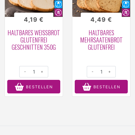
4,19 €
4,49 €
HALTBARES WEISSBROT G
HALTBARES
LUTENFREI G
MEHRSAATENBROT
ESCHNITTEN 350G
GLUTENFREI
-
+
-
+
BESTELLEN
BESTELLEN