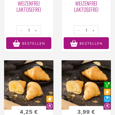
WEIZENFREI
WEIZENFREI
LAKTOSEFREI
LAKTOSEFREI
-
+
-
+
BESTELLEN
BESTELLEN
4,25 €
3,99 €