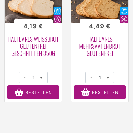
4,19 €
4,49 €
HALTBARES WEISSBROT G
HALTBARES
LUTENFREI G
MEHRSAATENBROT
ESCHNITTEN 350G
GLUTENFREI
-
+
-
+
BESTELLEN
BESTELLEN