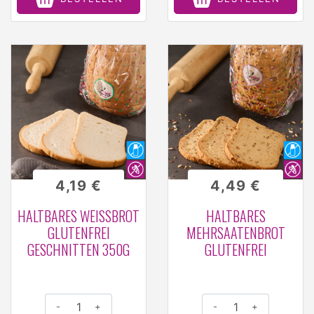
4,19 €
4,49 €
HALTBARES WEISSBROT G
HALTBARES
LUTENFREI G
MEHRSAATENBROT
ESCHNITTEN 350G
GLUTENFREI
-
+
-
+