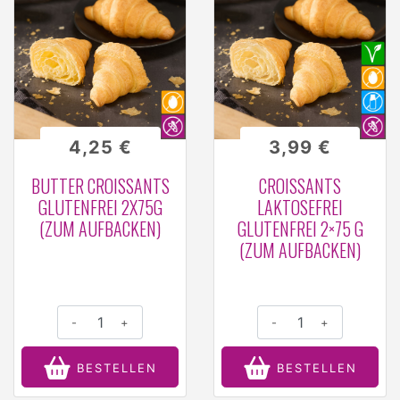
4,25 €
3,99 €
BUTTER CROISSANTS
CROISSANTS
GLUTENFREI 2X75G
LAKTOSEFREI
(ZUM AUFBACKEN)
GLUTENFREI 2×75 G
(ZUM AUFBACKEN)
-
+
-
+
BESTELLEN
BESTELLEN