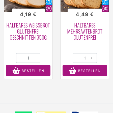
4,19 €
4,49 €
HALTBARES WEISSBROT G
HALTBARES
LUTENFREI G
MEHRSAATENBROT
ESCHNITTEN 350G
GLUTENFREI
-
+
-
+
BESTELLEN
BESTELLEN