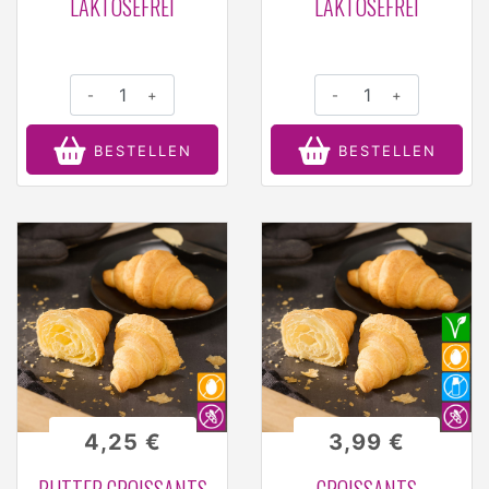
LAKTOSEFREI
LAKTOSEFREI
-
+
-
+
BESTELLEN
BESTELLEN
4,25 €
3,99 €
BUTTER CROISSANTS
CROISSANTS