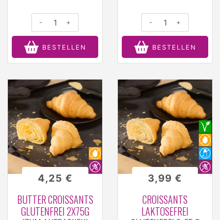
-
+
-
+
BESTELLEN
BESTELLEN
4,25 €
3,99 €
BUTTER CROISSANTS
CROISSANTS
GLUTENFREI 2X75G
LAKTOSEFREI