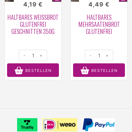
4,19 €
4,49 €
HALTBARES WEISSBROT G
HALTBARES
LUTENFREI G
MEHRSAATENBROT
ESCHNITTEN 350G
GLUTENFREI
-
+
-
+
BESTELLEN
BESTELLEN