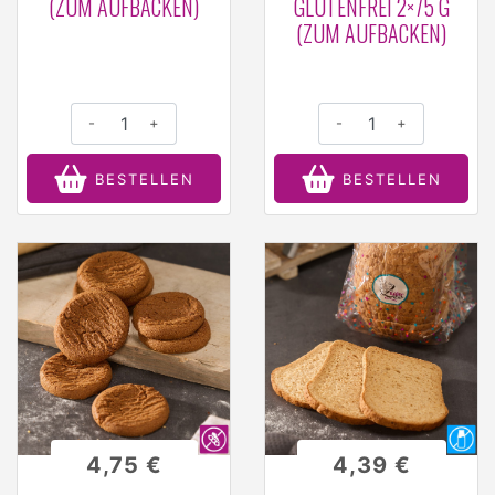
(ZUM AUFBACKEN)
GLUTENFREI 2×75 G
(ZUM AUFBACKEN)
-
+
-
+
BESTELLEN
BESTELLEN
4,75 €
4,39 €