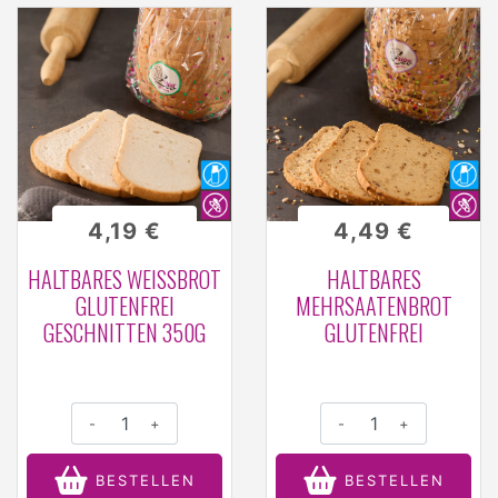
4,19 €
4,49 €
HALTBARES WEISSBROT G
HALTBARES
LUTENFREI G
MEHRSAATENBROT
ESCHNITTEN 350G
GLUTENFREI
-
+
-
+
BESTELLEN
BESTELLEN