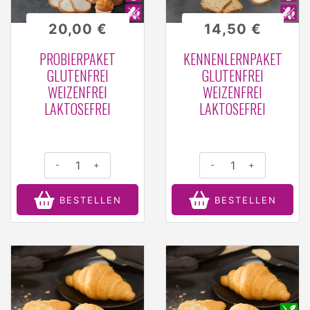
20,00 €
14,50 €
PROBIERPAKET
KENNENLERNPAKET
GLUTENFREI
GLUTENFREI
WEIZENFREI
WEIZENFREI
LAKTOSEFREI
LAKTOSEFREI
-
+
-
+
BESTELLEN
BESTELLEN