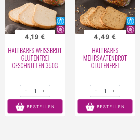
4,19 €
4,49 €
HALTBARES WEISSBROT G
HALTBARES
LUTENFREI G
MEHRSAATENBROT
ESCHNITTEN 350G
GLUTENFREI
-
+
-
+
BESTELLEN
BESTELLEN