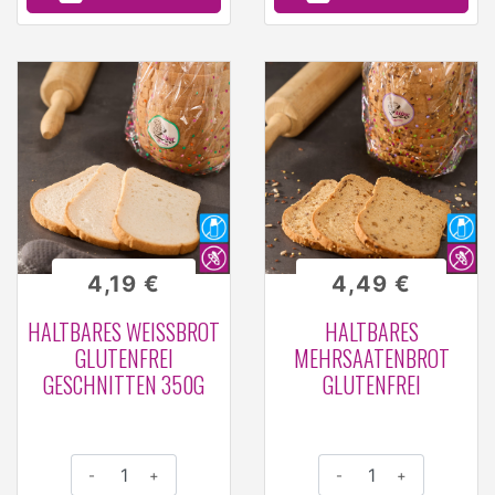
4,19 €
4,49 €
HALTBARES WEISSBROT G
HALTBARES
LUTENFREI G
MEHRSAATENBROT
ESCHNITTEN 350G
GLUTENFREI
-
+
-
+