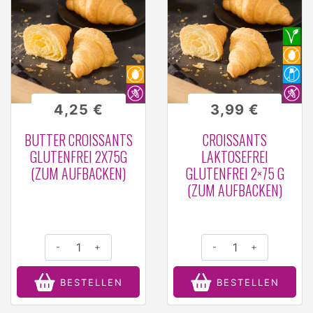
4,25 €
3,99 €
BUTTER CROISSANTS
CROISSANTS
GLUTENFREI 2X75G
LAKTOSEFREI
(ZUM AUFBACKEN)
GLUTENFREI 2×75 G
(ZUM AUFBACKEN)
-
+
-
+
BESTELLEN
BESTELLEN