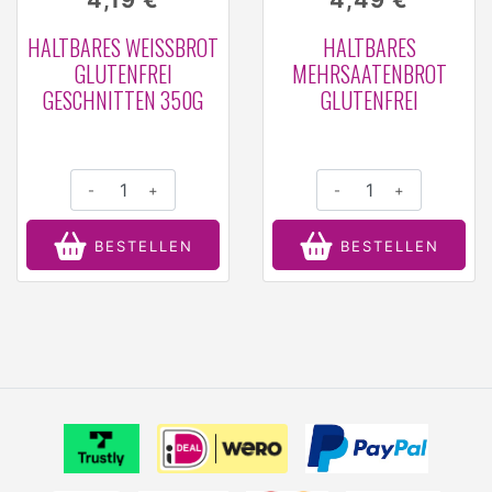
4,19 €
4,49 €
HALTBARES WEISSBROT G
HALTBARES
LUTENFREI G
MEHRSAATENBROT
ESCHNITTEN 350G
GLUTENFREI
-
+
-
+
BESTELLEN
BESTELLEN