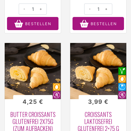
-
+
-
+
BESTELLEN
BESTELLEN
4,25 €
3,99 €
BUTTER CROISSANTS
CROISSANTS
GLUTENFREI 2X75G
LAKTOSEFREI
(ZUM AUFBACKEN)
GLUTENFREI 2×75 G