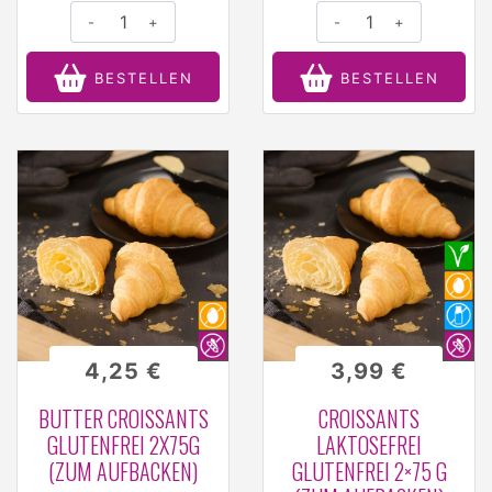
-
+
-
+
BESTELLEN
BESTELLEN
4,25 €
3,99 €
BUTTER CROISSANTS
CROISSANTS
GLUTENFREI 2X75G
LAKTOSEFREI
(ZUM AUFBACKEN)
GLUTENFREI 2×75 G