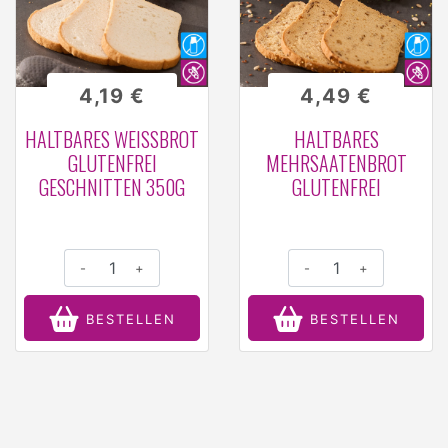
4,19 €
4,49 €
HALTBARES WEISSBROT G
HALTBARES
LUTENFREI G
MEHRSAATENBROT
ESCHNITTEN 350G
GLUTENFREI
-
+
-
+
BESTELLEN
BESTELLEN