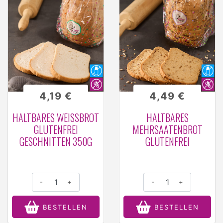
4,19 €
4,49 €
HALTBARES WEISSBROT G
HALTBARES
LUTENFREI G
MEHRSAATENBROT
ESCHNITTEN 350G
GLUTENFREI
-
+
-
+
BESTELLEN
BESTELLEN