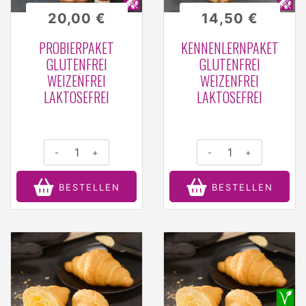
20,00 €
14,50 €
PROBIERPAKET
KENNENLERNPAKET
GLUTENFREI
GLUTENFREI
WEIZENFREI
WEIZENFREI
LAKTOSEFREI
LAKTOSEFREI
-
+
-
+
BESTELLEN
BESTELLEN