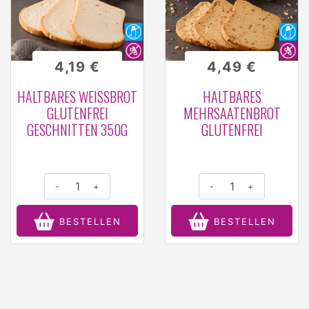
4,19 €
4,49 €
HALTBARES WEISSBROT G
HALTBARES
LUTENFREI G
MEHRSAATENBROT
ESCHNITTEN 350G
GLUTENFREI
-
+
-
+
BESTELLEN
BESTELLEN