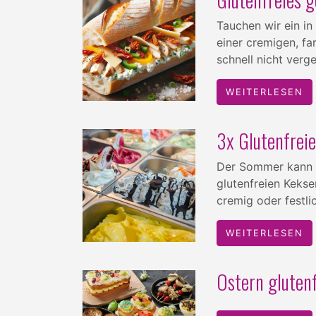
Tauchen wir ein in
einer cremigen, f
schnell nicht verg
WEITERLESEN
3x Glutenfreie
Der Sommer kann f
glutenfreien Keks
cremig oder festli
WEITERLESEN
Ostern glutenf