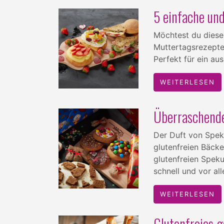
5 einfache und
Möchtest du diese
Muttertagsrezepte
Perfekt für ein au
WEITERLESEN
Überraschende
Der Duft von Speku
glutenfreien Bäcke
glutenfreien Spek
schnell und vor a
WEITERLESEN
Glutenfreies 